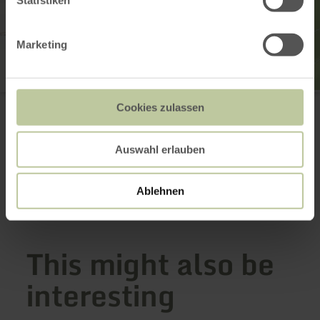
Statistiken
Marketing
Winnerather Höhe
Cookies zulassen
53520 Winnerath
Email
Website
Auswahl erlauben
Plan your arrival
Show on map
Ablehnen
This might also be
interesting