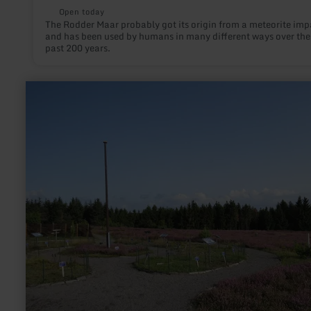
Open today
The Rodder Maar probably got its origin from a meteorite imp
and has been used by humans in many different ways over the
past 200 years.
learn
more
about:
Heidegarten
auf
dem
Wabelsberg