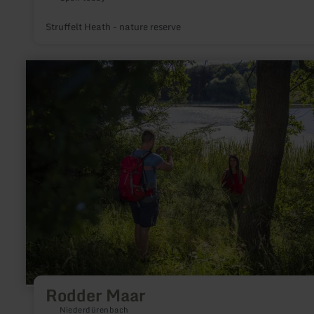
Struffelt Heath - nature reserve
learn
more
about:
Rodder
Maar
Rodder Maar
Niederdürenbach