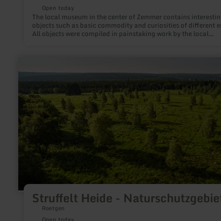
Open today
The local museum in the center of Zemmer contains interesti
objects such as basic commodity and curiosities of different e
All objects were compiled in painstaking work by the local
association Fidei. It offers an insight into 'the good old times'
learn
more
about:
Struffelt
Heide
-
Naturschutzgebiet
Struffelt Heide - Naturschutzgebie
Roetgen
Open today