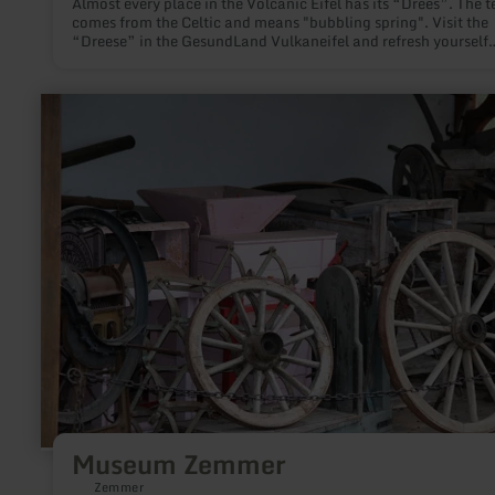
Almost every place in the Volcanic Eifel has its “Drees”. The 
comes from the Celtic and means "bubbling spring". Visit the
“Dreese” in the GesundLand Vulkaneifel and refresh yourself
there.
learn
more
about:
Museum
Zemmer
Museum Zemmer
Zemmer