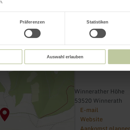
n.
Präferenzen
Statistiken
Auswahl erlauben
Winnerather Höhe
53520 Winnerath
E-mail
Website
Aankomst planne