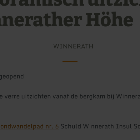
nerather Höhe
WINNERATH
geopend
e verre uitzichten vanaf de bergkam bij Winnera
rondwandelpad nr. 6
Schuld Winnerath Insul S