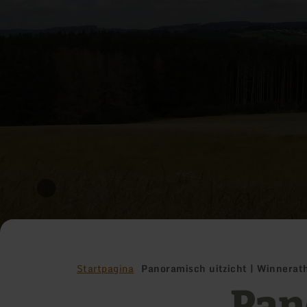
Startpagina
Panoramisch uitzicht | Winnerat
Pan