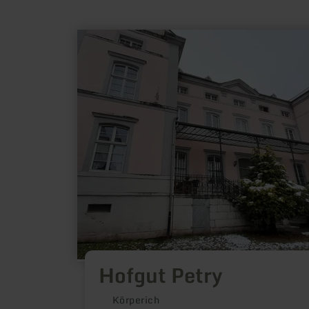
meer
informatie
over:
Hofgut
Petry
Hofgut Petry
Körperich