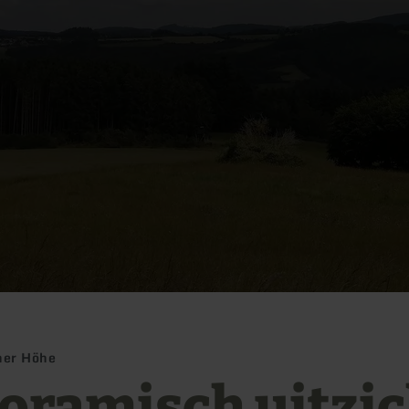
her Höhe
oramisch uitzich