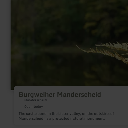
learn
more
about:
Burgweiher
Manderscheid
Burgweiher Manderscheid
Manderscheid
Open today
The castle pond in the Lieser valley, on the outskirts of
Manderscheid, is a protected natural monument.