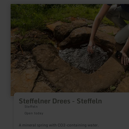
learn
more
about:
Steffelner
Drees
-
Steffeln
Steffelner Drees - Steffeln
Steffeln
Open today
A mineral spring with CO2-containing water.