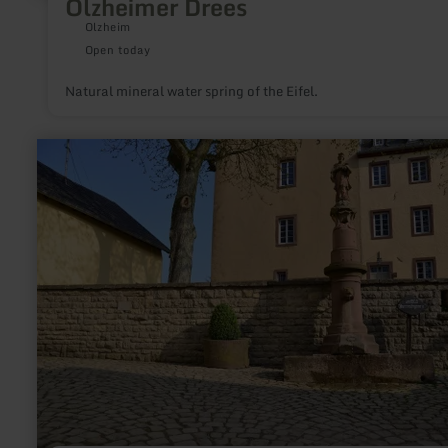
Olzheimer Drees
Olzheim
Open today
Natural mineral water spring of the Eifel.
learn
more
about:
Historic
centre
of
Dudeldorf