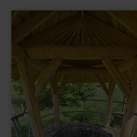
learn
more
about:
Olzheimer
Drees