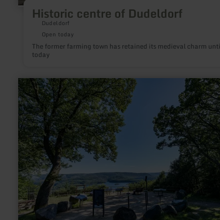
Historic centre of Dudeldorf
Dudeldorf
Open today
The former farming town has retained its medieval charm unti
today
learn
more
about:
SternenBlick:
Nideggen
"Nachtnatur"