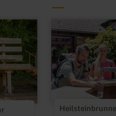
learn
more
about:
Heilsteinbrunnen
Heilsteinbrunn
ur