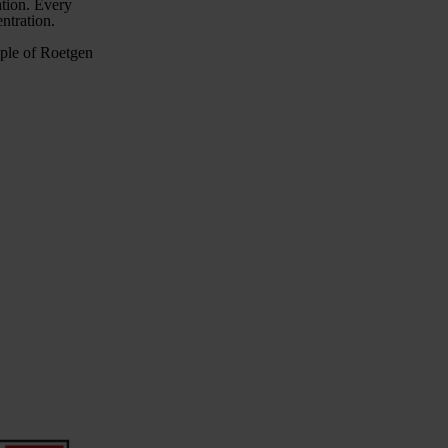
ation. Every
entration.
ople of Roetgen