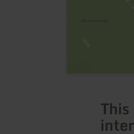
This
inte