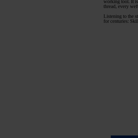
working tool. It 
thread, every weft
Listening to the 
for centuries: Ski