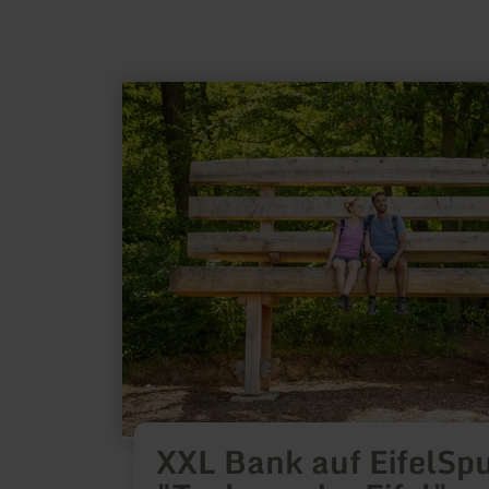
learn
more
about:
XXL
Bank
auf
EifelSpur
"Toskana
der
Eifel"
XXL Bank auf EifelSp