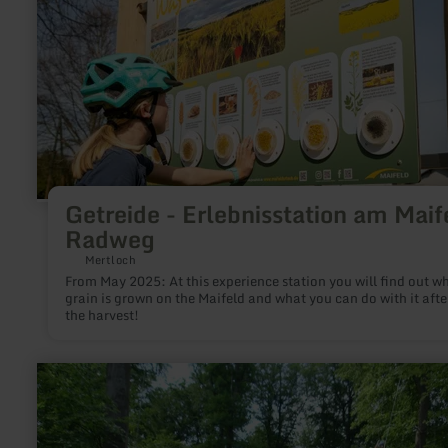
Radweg
Getreide - Erlebnisstation am Maif
Radweg
Mertloch
From May 2025: At this experience station you will find out w
grain is grown on the Maifeld and what you can do with it afte
the harvest!
learn
more
about:
Hochseilgarten
Nettersheim