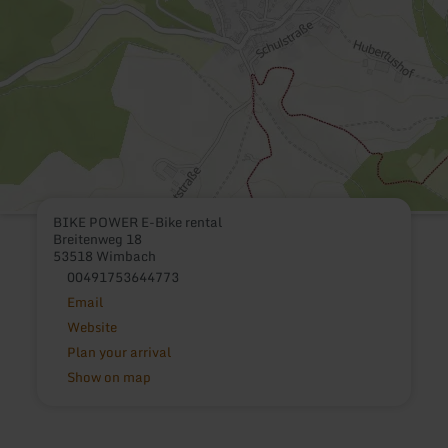
BIKE POWER E-Bike rental
Breitenweg 18
53518 Wimbach
00491753644773
Email
Website
Plan your arrival
Show on map