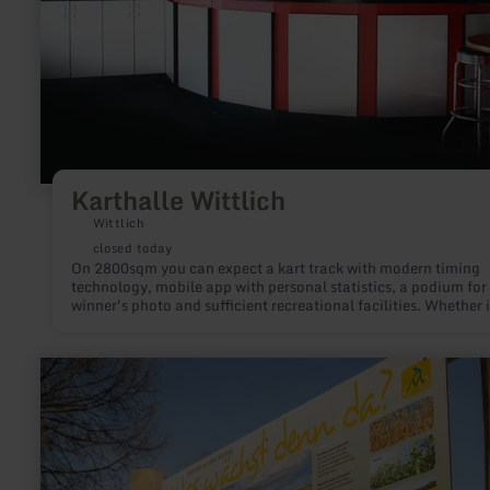
Karthalle Wittlich
Wittlich
closed today
On 2800sqm you can expect a kart track with modern timing
technology, mobile app with personal statistics, a podium for
winner's photo and sufficient recreational facilities. Whether i
company party or a family outing - we look forward to welco
you to our go-kart track in the center of the Eifel and Moselle!
learn
more
about:
Getreide
-
Erlebnisstation
am
Maifeld-