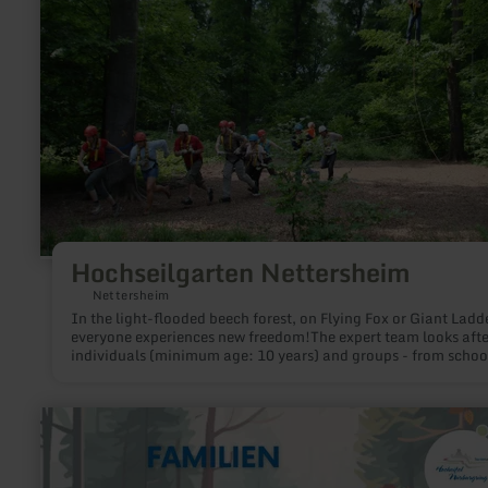
Hochseilgarten Nettersheim
Nettersheim
In the light-flooded beech forest, on Flying Fox or Giant Ladd
everyone experiences new freedom!The expert team looks afte
individuals (minimum age: 10 years) and groups - from schoo
classes to team training and company outings.
learn
more
about:
Wohllebens
Waldakademie