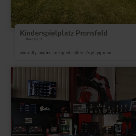
Kinderspielplatz Pronsfeld
Pronsfeld
centrally located and quiet children's playground
learn
more
about:
Karthalle
Wittlich