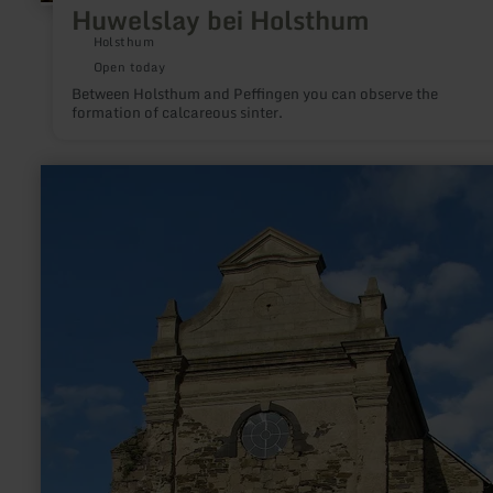
Huwelslay bei Holsthum
Holsthum
Open today
Between Holsthum and Peffingen you can observe the
formation of calcareous sinter.
learn
more
about:
Propstei
Buchholz