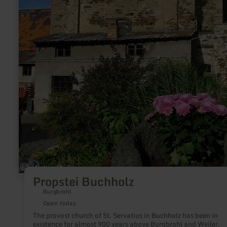
Propstei Buchholz
Burgbrohl
Open today
The provost church of St. Servatius in Buchholz has been in
existence for almost 900 years above Burgbrohl and Weiler.