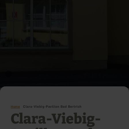
Home
Clara-Viebig-Pavillon Bad Bertrich
Clara-Viebig-