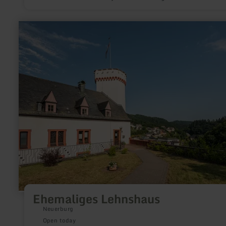
learn
more
about:
Ehemaliges
Lehnshaus
Ehemaliges Lehnshaus
Neuerburg
Open today