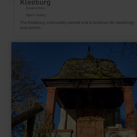
Kleeburg
Euskirchen
Open today
The Kleeburg is privately owned and a location for weddings
and events.
learn
more
about:
Heiligkreuzkapelle
Wittlich