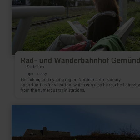
Rad- und Wanderbahnhof Gemün
Schleiden
Open today
The hiking and cycling region Nordeifel offers many
opportunities for vacation, which can also be reached directly
from the numerous train stations.
learn
more
about:
LIDL
E-
Tankstelle
Wittlich