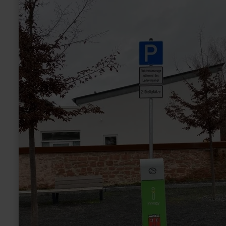
more
about:
Innogy
E-
Tankstelle
Wittlich
Karrstraße