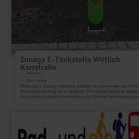
Innogy E-Tankstelle Wittlich
Karrstraße
Wittlich
Open today
There are 2 Innogy charging stations for your e-vehicle in the
Karrstraße parking lot in Wittlich. The marked parking spaces
exclusively available for electric cars. During the charging per
the parking spaces are free of charge.
learn
more
about:
Rad-
und
Wanderbahnhof