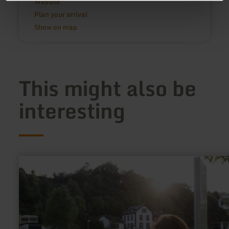
Website
Plan your arrival
Show on map
This might also be
interesting
learn
more
about:
Rad-
und
Wanderbahnhof
Gemünd