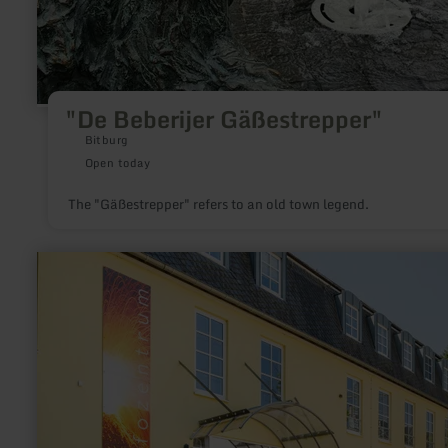
"De Beberijer Gäßestrepper"
Bitburg
Open today
The "Gäßestrepper" refers to an old town legend.
learn
more
about:
Volcano
Park
information
centre