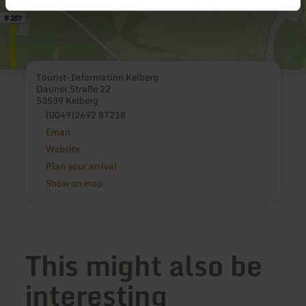
Tourist-Information Kelberg
Dauner Straße 22
53539 Kelberg
(0049)2692 87218
Email
Website
Plan your arrival
Show on map
This might also be
interesting