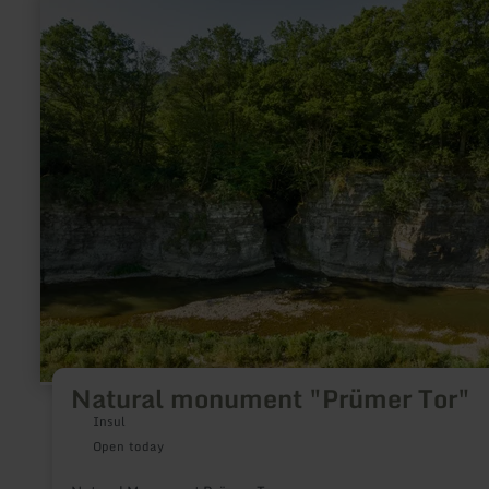
more
about:
Natural
monument
"Prümer
Tor"
Natural monument "Prümer Tor"
Insul
Open today