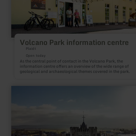
Volcano Park information centre
Plaidt
Open today
As the central point of contact in the Volcano Park, the
information centre offers an overview of the wide range of
geological and archaeological themes covered in the park.
learn
more
about:
Stiftskirche
St.
Martin
und
St.
Severus