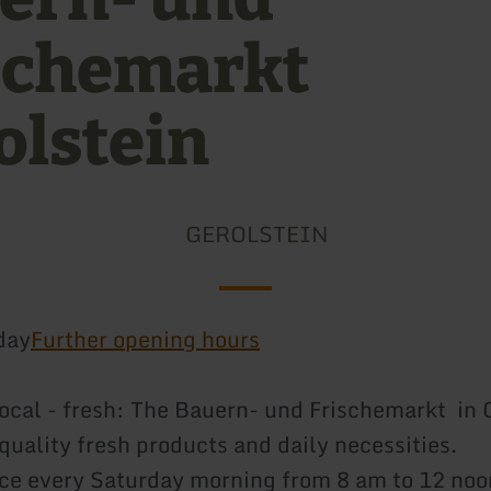
schemarkt
olstein
GEROLSTEIN
day
Further opening hours
local - fresh: The Bauern- und Frischemarkt in 
quality fresh products and daily necessities.
ace every Saturday morning from 8 am to 12 noo