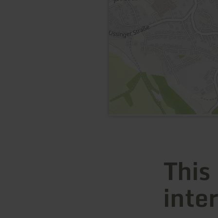
This
inte