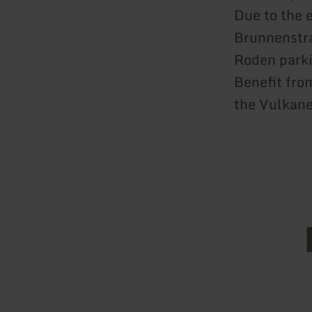
Due to the 
Brunnenstra
Roden parkin
Benefit fro
the Vulkane