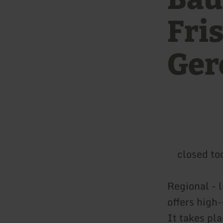
Fri
Ger
closed to
Regional - 
offers high-
It takes pl