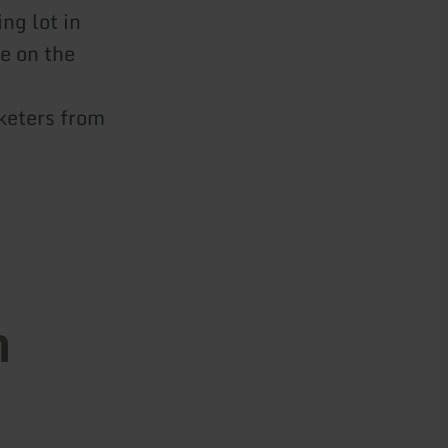
ng lot in
e on the
rketers from
n