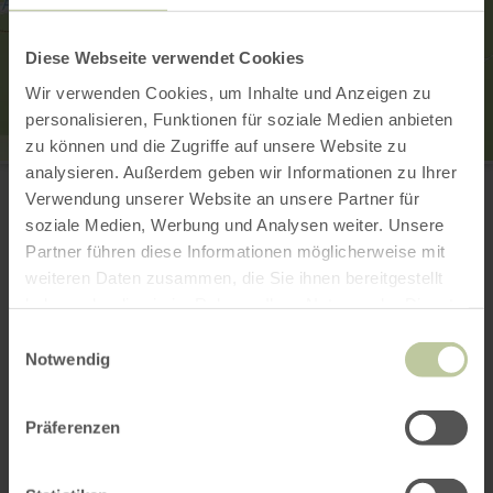
Diese Webseite verwendet Cookies
Wir verwenden Cookies, um Inhalte und Anzeigen zu
personalisieren, Funktionen für soziale Medien anbieten
zu können und die Zugriffe auf unsere Website zu
Aussichtstürmchen Nr. 1
analysieren. Außerdem geben wir Informationen zu Ihrer
oberhalb von Schuld
Verwendung unserer Website an unsere Partner für
53520 Schuld
soziale Medien, Werbung und Analysen weiter. Unsere
Email
Partner führen diese Informationen möglicherweise mit
Website
weiteren Daten zusammen, die Sie ihnen bereitgestellt
Plan your arrival
haben oder die sie im Rahmen Ihrer Nutzung der Dienste
Show on map
gesammelt haben.
Einwilligungsauswahl
Notwendig
This might also be
Präferenzen