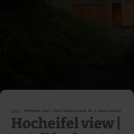
Home
Hocheifel view | small lookout tower No.1 above Schuld
Hocheifel view |