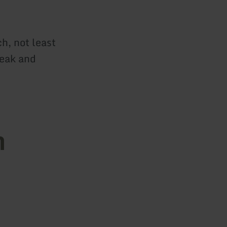
h, not least
reak and
n