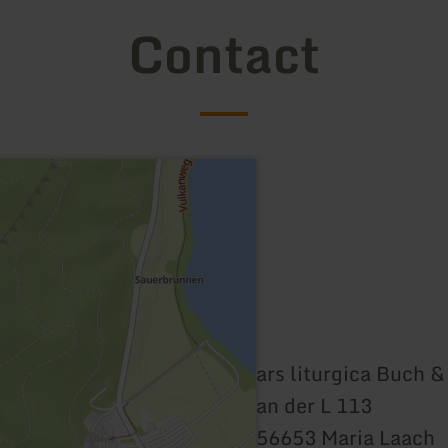
Contact
ars liturgica Buch 
an der L 113
56653 Maria Laach