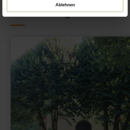
interesting
Ablehnen
learn
more
about:
Schornkapelle
Schuld