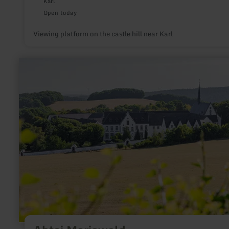
Karl
Open today
Viewing platform on the castle hill near Karl
learn
more
about:
Abtei
Mariawald