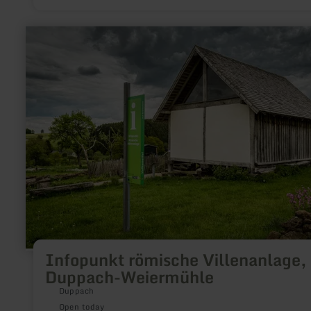
learn
more
about:
Infopunkt
römische
Villenanlage,
Duppach-
Weiermühle
Infopunkt römische Villenanlage,
Duppach-Weiermühle
Duppach
Open today