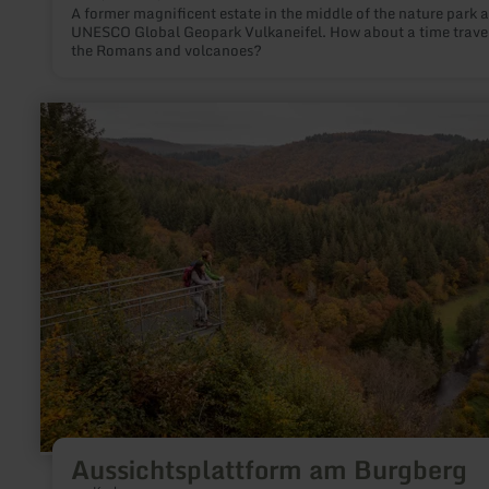
A former magnificent estate in the middle of the nature park 
UNESCO Global Geopark Vulkaneifel. How about a time travel
the Romans and volcanoes?
learn
more
about:
Aussichtsplattform
am
Burgberg
Aussichtsplattform am Burgberg