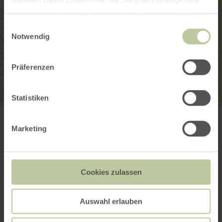
haben oder die sie im Rahmen Ihrer Nutzung der Dienste
gesammelt haben.
Einwilligungsauswahl
Notwendig
Präferenzen
Statistiken
Dorfverein Lüxem e.V.
Im Bungert 15
54516 Wittlich-Lüxem
Marketing
Email
Plan your arrival
Show on map
Cookies zulassen
Auswahl erlauben
This might also be