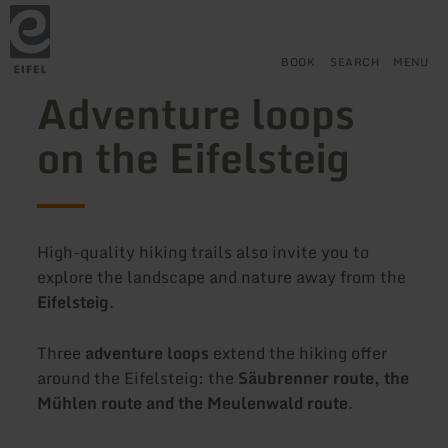
Back
Skip to main content
Skip to search
Skip to main navigation
Skip to footer
to
home
page
BOOK
SEARCH
MENU
Adventure loops
on the Eifelsteig
High-quality hiking trails also invite you to
explore the landscape and nature away from the
Eifelsteig
.
Three
adventure loops
extend the hiking offer
around the Eifelsteig: the
Säubrenner route, the
Mühlen route and the Meulenwald route
.