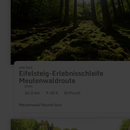
HIKING
Eifelsteig-Erlebnisschleife
Meulenwaldroute
Dreis
34.0 km
9:40 h
Difficult
Distance:
Duration:
Difficulty:
Meulenwald Round tour
learn
more