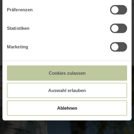
The Säubrenner route is an adventure loop on the Eifelsteig a
takes you around Wittlich in two days.
Präferenzen
Statistiken
The Eifelsteig
Marketing
Cookies zulassen
Auswahl erlauben
Ablehnen