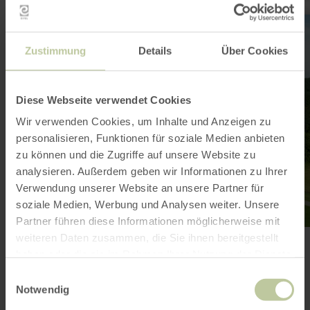
learn
more
about:
Zustimmung
Details
Über Cookies
Eifelsteig-
Erlebnisschleife
Säubrennerroute
Diese Webseite verwendet Cookies
Wir verwenden Cookies, um Inhalte und Anzeigen zu
personalisieren, Funktionen für soziale Medien anbieten
zu können und die Zugriffe auf unsere Website zu
analysieren. Außerdem geben wir Informationen zu Ihrer
Verwendung unserer Website an unsere Partner für
soziale Medien, Werbung und Analysen weiter. Unsere
Partner führen diese Informationen möglicherweise mit
weiteren Daten zusammen, die Sie ihnen bereitgestellt
HIKING
Eifelsteig-Erlebnisschleife
haben oder die sie im Rahmen Ihrer Nutzung der Dienste
Säubrennerroute
gesammelt haben.
Einwilligungsauswahl
Wittlich
Notwendig
42.0 km
12:20 h
Difficult
Distance:
Duration:
Difficulty: