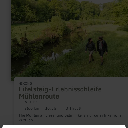
about:
Eifelsteig-
Erlebnisschleife
Mühlenroute
HIKING
Eifelsteig-Erlebnisschleife
Mühlenroute
Wittlich
36.0 km
10:25 h
Difficult
Distance:
Duration:
Difficulty:
The Mühlen an Lieser und Salm hike is a circular hike from
Wittlich