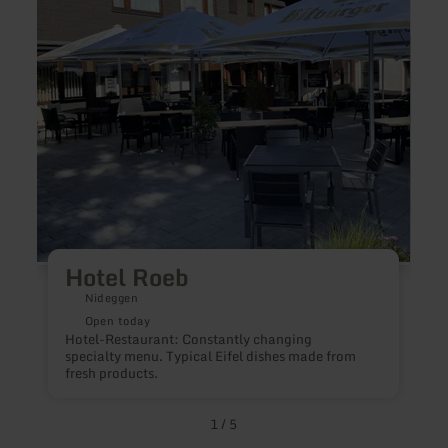
Hotel Roeb
Nideggen
P
Open today
Hotel-Restaurant: Constantly changing
specialty menu. Typical Eifel dishes made from
fresh products.
1
/
5