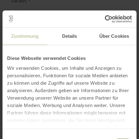
salads -
Further
information
Zustimmung
Details
Über Cookies
Diese Webseite verwendet Cookies
Wir verwenden Cookies, um Inhalte und Anzeigen zu
Opening hours
personalisieren, Funktionen für soziale Medien anbieten
zu können und die Zugriffe auf unsere Website zu
Features / Special features
analysieren. Außerdem geben wir Informationen zu Ihrer
Verwendung unserer Website an unsere Partner für
Categories
soziale Medien, Werbung und Analysen weiter. Unsere
Partner führen diese Informationen möglicherweise mit
weiteren Daten zusammen, die Sie ihnen bereitgestellt
haben oder die sie im Rahmen Ihrer Nutzung der Dienste
Impressions
gesammelt haben.
Einwilligungsauswahl