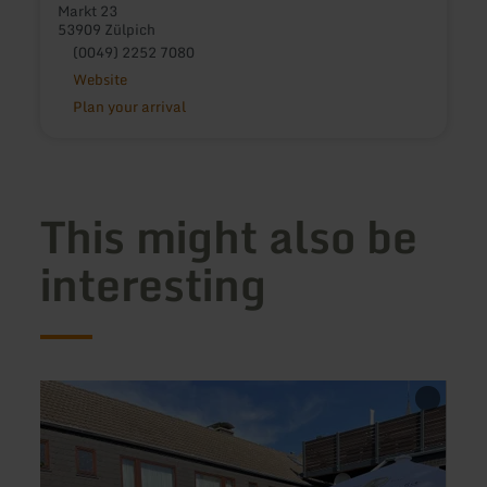
Markt 23
53909 Zülpich
(0049) 2252 7080
Website
Plan your arrival
This might also be
interesting
learn
learn
more
more
about:
about
Hotel
Khan
Roeb
Pizza
Servi