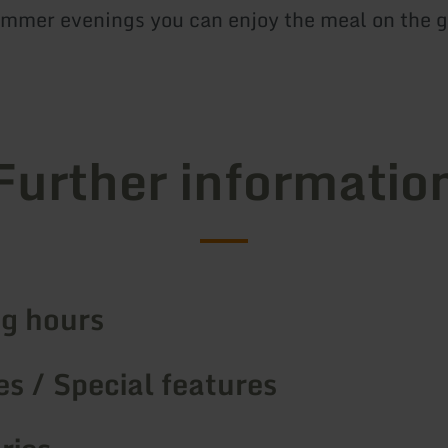
mmer evenings you can enjoy the meal on the 
Further informatio
g hours
s / Special features