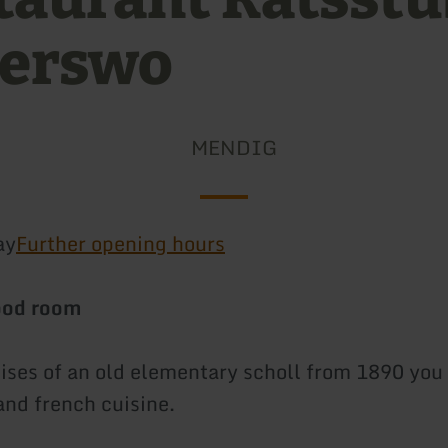
erswo
MENDIG
ay
Further opening hours
ood room
ises of an old elementary scholl from 1890 you
and french cuisine.