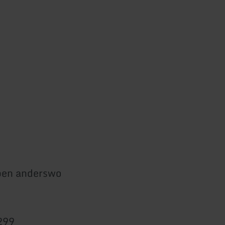
ben anderswo
299