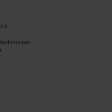
rück
berbettingen
0