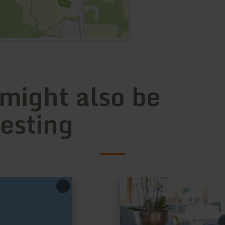
 might also be
resting
learn
more
about:
Michels
Restaurant