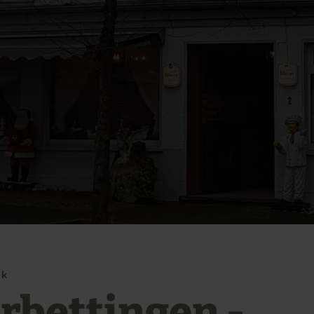
ck
rbettingen -