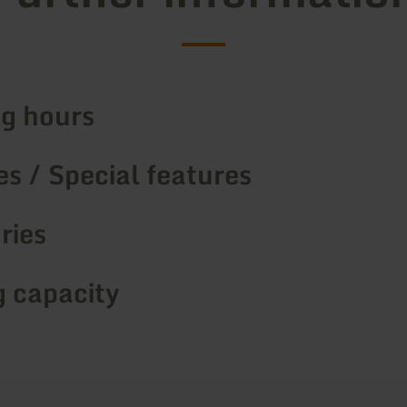
g hours
s / Special features
ries
g capacity