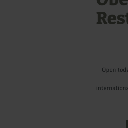
Res
Open tod
internation