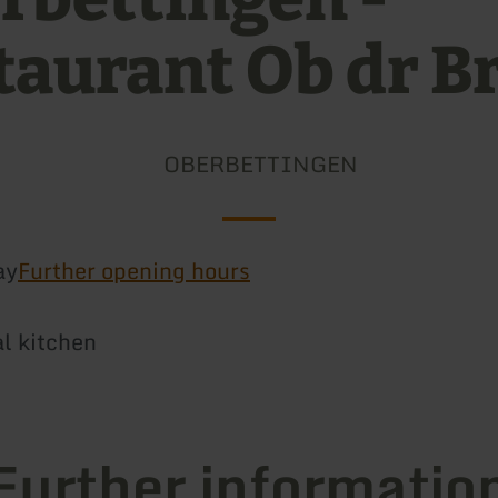
taurant Ob dr B
OBERBETTINGEN
ay
Further opening hours
al kitchen
Further informatio