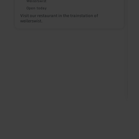
Weilerswist
Open today
Visit our restaurant in the trainstation of
weilerswist.
H
4
i
s