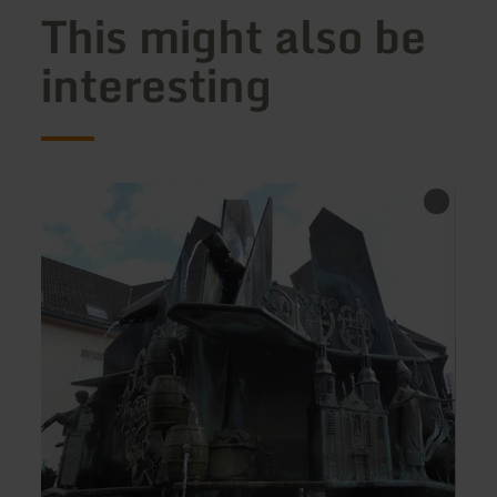
This might also be
interesting
learn
learn
more
more
about:
about
Lotus
Asia
China
Bistro
&amp;
Pand
Thai
Spezialitäten