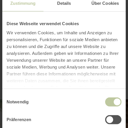
Zustimmung
Details
Über Cookies
Opening hours
Diese Webseite verwendet Cookies
Features / Special features
Wir verwenden Cookies, um Inhalte und Anzeigen zu
personalisieren, Funktionen für soziale Medien anbieten
Categories
zu können und die Zugriffe auf unsere Website zu
analysieren. Außerdem geben wir Informationen zu Ihrer
Verwendung unserer Website an unsere Partner für
soziale Medien, Werbung und Analysen weiter. Unsere
Impressions
Partner führen diese Informationen möglicherweise mit
weiteren Daten zusammen, die Sie ihnen bereitgestellt
haben oder die sie im Rahmen Ihrer Nutzung der Dienste
gesammelt haben.
Einwilligungsauswahl
Notwendig
Präferenzen