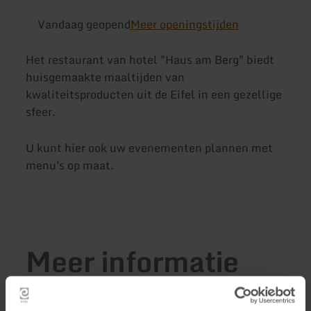
Vandaag geopend
Meer openingstijden
Het restaurant van hotel "Haus am Berg" biedt
huisgemaakte maaltijden van
kwaliteitsproducten uit de Eifel in een gezellige
sfeer.
U kunt hier ook uw evenementen plannen met
menu's op maat.
Meer informatie