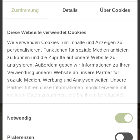
Zustimmung
Details
Über Cookies
Openingstijden
Kenmerken / bijzonderheden
Diese Webseite verwendet Cookies
Categorieën
Wir verwenden Cookies, um Inhalte und Anzeigen zu
personalisieren, Funktionen für soziale Medien anbieten
zu können und die Zugriffe auf unsere Website zu
analysieren. Außerdem geben wir Informationen zu Ihrer
Impressies
Verwendung unserer Website an unsere Partner für
soziale Medien, Werbung und Analysen weiter. Unsere
Partner führen diese Informationen möglicherweise mit
weiteren Daten zusammen, die Sie ihnen bereitgestellt
haben oder die sie im Rahmen Ihrer Nutzung der Dienste
gesammelt haben.
Einwilligungsauswahl
Notwendig
Präferenzen