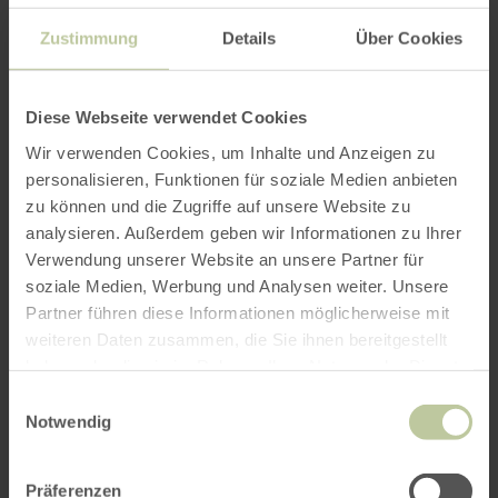
variations, but also the refined fish and meat
dishes as well as the delicious desserts.
Zustimmung
Details
Über Cookies
Immerse yourself in the authentic Italian
cuisine at Franco's and take advantage of the
daily changing menue.
Diese Webseite verwendet Cookies
Wir verwenden Cookies, um Inhalte und Anzeigen zu
personalisieren, Funktionen für soziale Medien anbieten
Further
zu können und die Zugriffe auf unsere Website zu
information
analysieren. Außerdem geben wir Informationen zu Ihrer
Verwendung unserer Website an unsere Partner für
soziale Medien, Werbung und Analysen weiter. Unsere
Partner führen diese Informationen möglicherweise mit
weiteren Daten zusammen, die Sie ihnen bereitgestellt
haben oder die sie im Rahmen Ihrer Nutzung der Dienste
Opening hours
gesammelt haben.
Einwilligungsauswahl
Notwendig
Features / Special features
Categories
Präferenzen