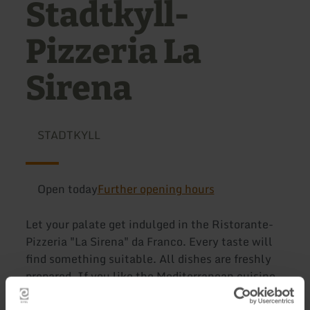
Stadtkyll-
Pizzeria La
Sirena
STADTKYLL
Open today
Further opening hours
Let your palate get indulged in the Ristorante-
Pizzeria "La Sirena" da Franco. Every taste will
find something suitable. All dishes are freshly
prepared. If you like the Mediterranean cuisine,
try not only the abundant pizzas and tasty pasta