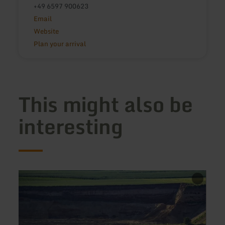
+49 6597 900623
Email
Website
Plan your arrival
This might also be
interesting
learn
learn
more
more
about:
about
Hickmanns
Pizzer
Hofladen
da
Lino:
Pizza