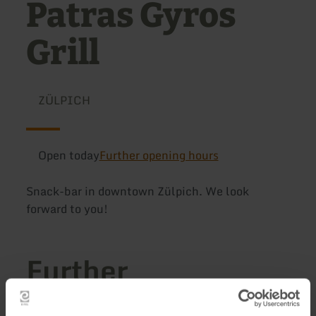
Patras Gyros
Grill
ZÜLPICH
Open today
Further opening hours
Snack-bar in downtown Zülpich. We look
forward to you!
Further
information