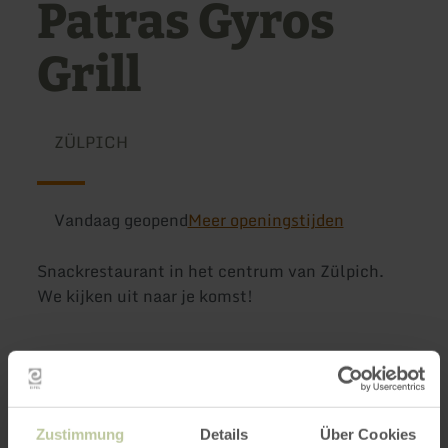
Patras Gyros
Grill
ZÜLPICH
Vandaag geopend
Meer openingstijden
Snackrestaurant in het centrum van Zülpich.
We kijken uit naar je komst!
Meer informatie
Zustimmung
Details
Über Cookies