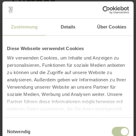
Further
information
Zustimmung
Details
Über Cookies
Opening hours
Diese Webseite verwendet Cookies
Wir verwenden Cookies, um Inhalte und Anzeigen zu
Features / Special features
personalisieren, Funktionen für soziale Medien anbieten
zu können und die Zugriffe auf unsere Website zu
Categories
analysieren. Außerdem geben wir Informationen zu Ihrer
Verwendung unserer Website an unsere Partner für
Seating capacity
soziale Medien, Werbung und Analysen weiter. Unsere
Partner führen diese Informationen möglicherweise mit
weiteren Daten zusammen, die Sie ihnen bereitgestellt
haben oder die sie im Rahmen Ihrer Nutzung der Dienste
Impressions
gesammelt haben.
Einwilligungsauswahl
Notwendig