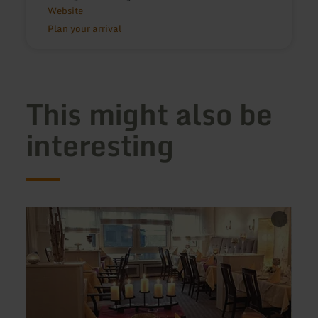
Website
Plan your arrival
This might also be
interesting
learn
learn
more
more
about:
about
Restaurant
Nohn
Rosenflora
-
Café
Nohn
Mühl