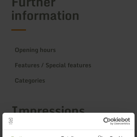
Further
information
Opening hours
Features / Special features
Categories
Impressions