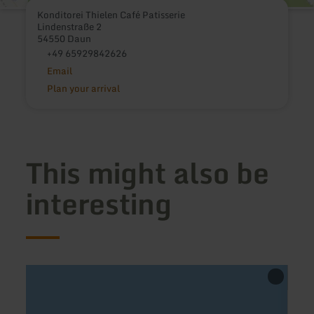
Konditorei Thielen Café Patisserie
Lindenstraße 2
54550 Daun
+49 65929842626
Email
Plan your arrival
This might also be
interesting
learn
learn
more
more
about:
about
Café
Seppi'