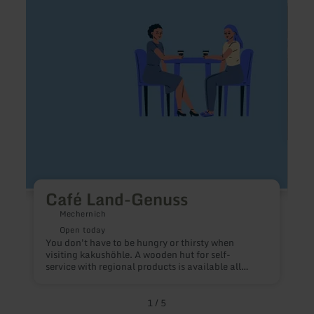
Land-
Eck
Genuss
Café Land-Genuss
S
R
Mechernich
Open today
You don't have to be hungry or thirsty when
visiting kakushöhle. A wooden hut for self-
service with regional products is available all
day.
1
/
5