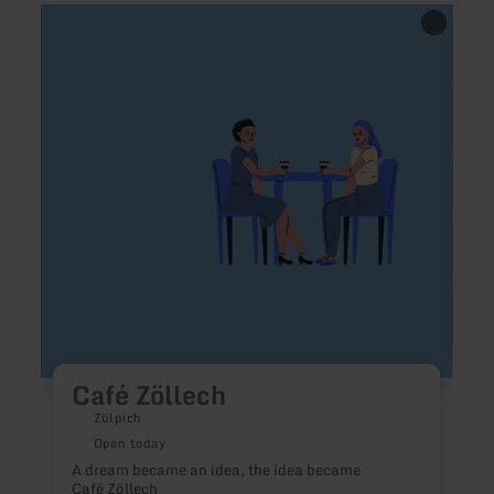
learn
learn
more
more
about:
about
Café
Salm
Zöllech
smok
Von
SER
Café Zöllech
Zülpich
Open today
A dream became an idea, the idea became
T
Café Zöllech
s