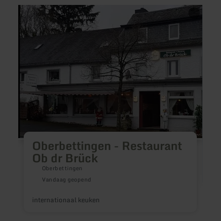
meer
meer
informatie
inform
over:
over:
Oberbettingen
Fabri
-
Schm
Restaurant
Ob
dr
Brück
Oberbettingen - Restaurant
Ob dr Brück
Oberbettingen
Vandaag geopend
internationaal keuken