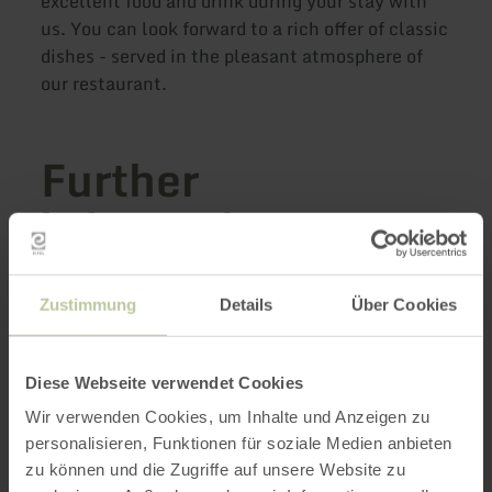
excellent food and drink during your stay with
us. You can look forward to a rich offer of classic
dishes - served in the pleasant atmosphere of
our restaurant.
Further
information
Zustimmung
Details
Über Cookies
Opening hours
Diese Webseite verwendet Cookies
Features / Special features
Wir verwenden Cookies, um Inhalte und Anzeigen zu
personalisieren, Funktionen für soziale Medien anbieten
Categories
zu können und die Zugriffe auf unsere Website zu