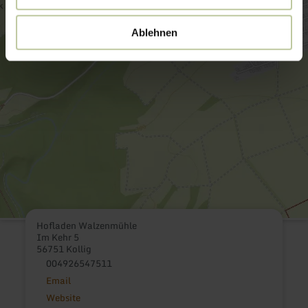
Ablehnen
Hofladen Walzenmühle
Im Kehr 5
56751 Kollig
004926547511
Email
Website