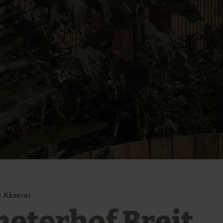
& Käserei
eterhof Breit