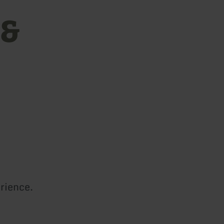
 &
rience.