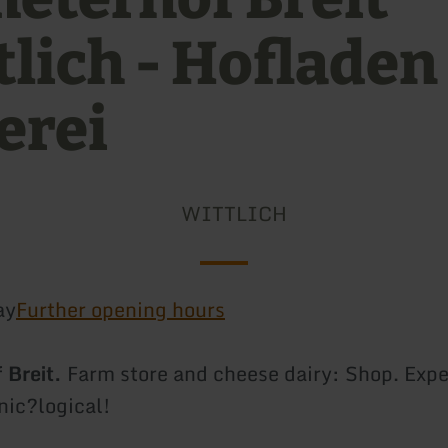
tlich - Hofladen
erei
WITTLICH
ay
Further opening hours
 Breit.
Farm store and cheese dairy: Shop. Expe
nic?logical!