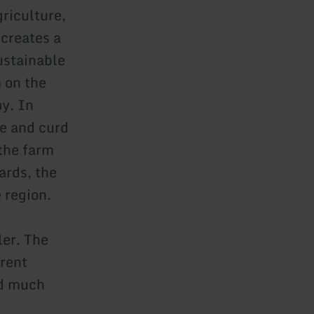
griculture,
 creates a
ustainable
 on the
oy. In
se and curd
the farm
ards, the
 region.
ler. The
erent
nd much