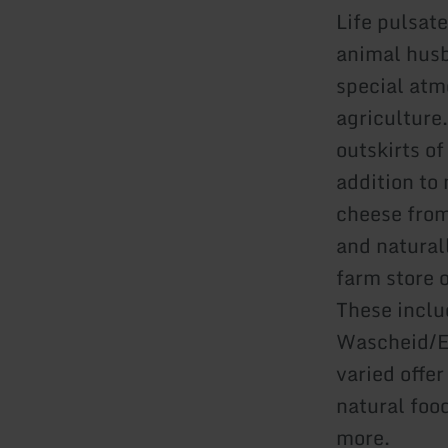
Life pulsat
animal husb
special atm
agriculture
outskirts of
addition to
cheese from
and natural
farm store 
These inclu
Wascheid/Ei
varied offer
natural foo
more.