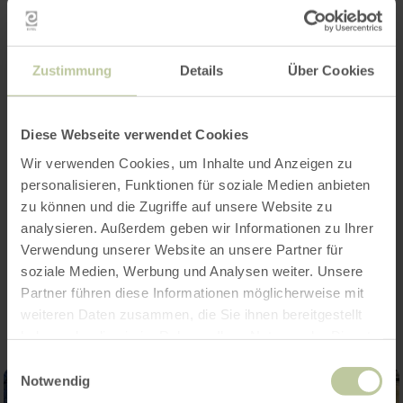
d'informations
Zustimmung
Details
Über Cookies
Heures d'ouverture
Diese Webseite verwendet Cookies
Caractéristiques / Particularités
Wir verwenden Cookies, um Inhalte und Anzeigen zu
personalisieren, Funktionen für soziale Medien anbieten
Catégories
zu können und die Zugriffe auf unsere Website zu
analysieren. Außerdem geben wir Informationen zu Ihrer
Verwendung unserer Website an unsere Partner für
Impressions
soziale Medien, Werbung und Analysen weiter. Unsere
Partner führen diese Informationen möglicherweise mit
weiteren Daten zusammen, die Sie ihnen bereitgestellt
haben oder die sie im Rahmen Ihrer Nutzung der Dienste
gesammelt haben.
Einwilligungsauswahl
Notwendig