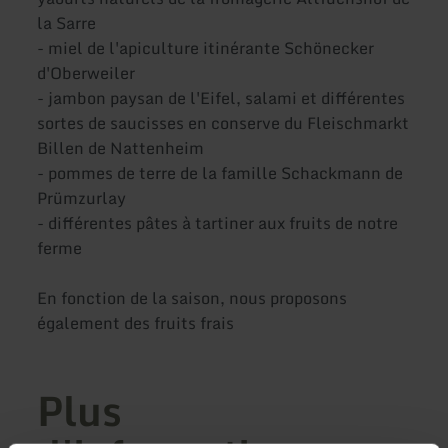
la Sarre
- miel de l'apiculture itinérante Schönecker
d'Oberweiler
- jambon paysan de l'Eifel, salami et différentes
sortes de saucisses en conserve du Fleischmarkt
Billen de Nattenheim
- pommes de terre de la famille Schackmann de
Prümzurlay
- différentes pâtes à tartiner aux fruits de notre
ferme
En fonction de la saison, nous proposons
également des fruits frais
Plus