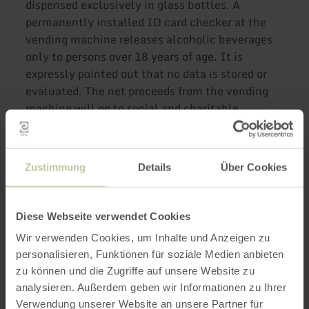
dispensed exclusively in glass bottles. A
permanently installed ID card checker at the
vending machine releases alcoholic beverages
only to persons over 18 years of age. It is
expressly pointed out that no data is stored or
evaluated. The net proceeds from the vending
machine will go to social and charitable
projects. For this reason, the Verein fürs Gute
e.V. asks that the deposit be left on site in the
boxes provided for this purpose.
Zustimmung
Details
Über Cookies
Further
Diese Webseite verwendet Cookies
information
Wir verwenden Cookies, um Inhalte und Anzeigen zu
personalisieren, Funktionen für soziale Medien anbieten
zu können und die Zugriffe auf unsere Website zu
analysieren. Außerdem geben wir Informationen zu Ihrer
Verwendung unserer Website an unsere Partner für