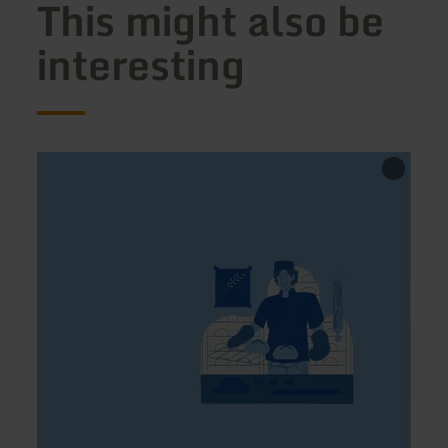
This might also be
interesting
learn
learn
more
more
about:
about
Bäckerei
Brothe
Jenniches
Bar
Wittli