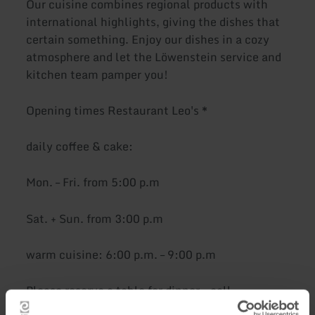
Our cuisine combines regional products with
international highlights, giving the dishes that
certain something. Enjoy our dishes in a cozy
atmosphere and let the Löwenstein service and
kitchen team pamper you!
Opening times Restaurant Leo's *
daily coffee & cake:
Mon. – Fri. from 5:00 p.m
Sat. + Sun. from 3:00 p.m
warm cuisine: 6:00 p.m. – 9:00 p.m
Please reserve a table for dinner - call
06591/81 93 90