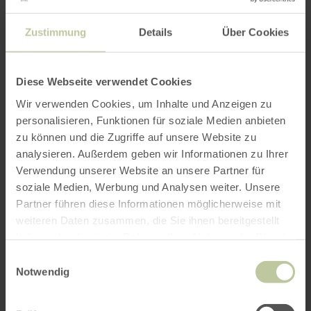
We continue to serve our breakfast buffet in the
Zustimmung
Details
Über Cookies
Panorama Restaurant with a view of the
Dolomites. In the evening we concentrate
entirely on the service at Leo’s. We ask for your
Diese Webseite verwendet Cookies
understanding.
Wir verwenden Cookies, um Inhalte und Anzeigen zu
personalisieren, Funktionen für soziale Medien anbieten
zu können und die Zugriffe auf unsere Website zu
Further
analysieren. Außerdem geben wir Informationen zu Ihrer
Verwendung unserer Website an unsere Partner für
information
soziale Medien, Werbung und Analysen weiter. Unsere
Partner führen diese Informationen möglicherweise mit
weiteren Daten zusammen, die Sie ihnen bereitgestellt
haben oder die sie im Rahmen Ihrer Nutzung der Dienste
gesammelt haben.
Einwilligungsauswahl
Opening hours
Notwendig
Features / Special features