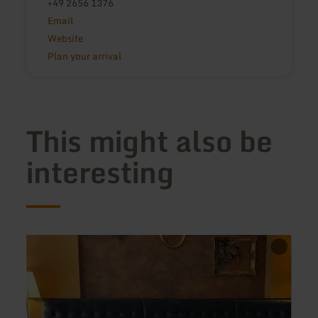
+49 2656 1376
Email
Website
Plan your arrival
This might also be
interesting
learn
learn
more
more
about:
about
Café
Hofla
am
Maria
Markt
Laac
Wittlich