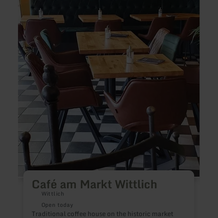
S
c
o
Café am Markt Wittlich
Wittlich
Open today
Traditional coffee house on the historic market