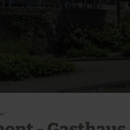
en"
ont - Gasthaus