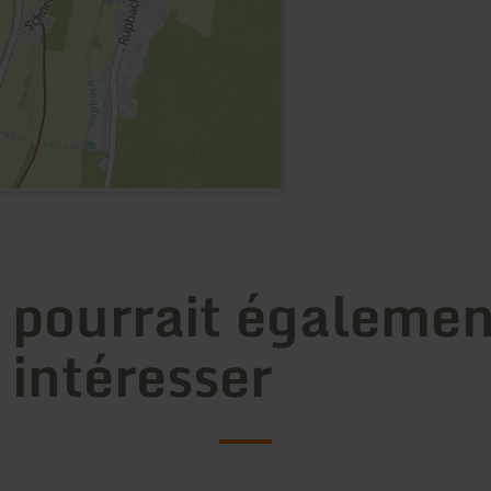
 pourrait égalemen
 intéresser