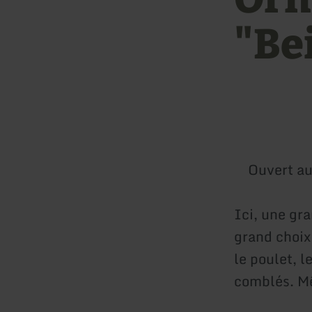
"Be
Ouvert au
Ici, une gr
grand choix
le poulet, l
comblés. Mêm