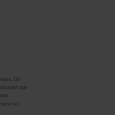
onaux. Un
 passant par
sont
ervi ici.