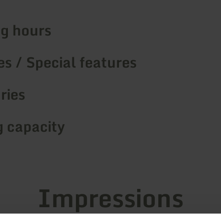
g hours
s / Special features
ries
g capacity
Impressions