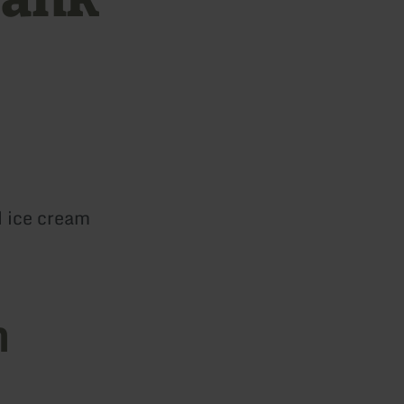
d ice cream
n