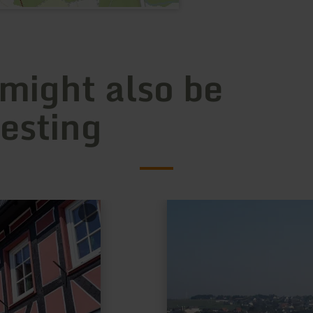
 might also be
resting
learn
more
about:
Bäckerei
-
Café
Dahmen