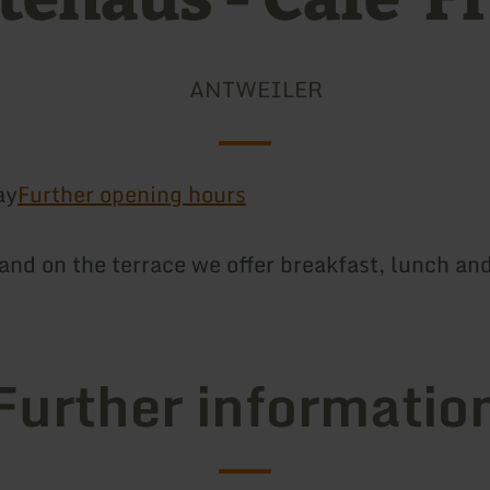
ANTWEILER
ay
Further opening hours
 and on the terrace we offer breakfast, lunch an
Further informatio