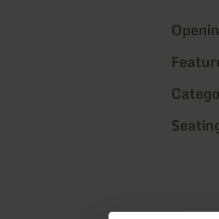
Openin
Feature
Catego
Seatin