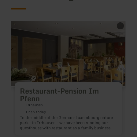
learn
learn
more
more
about:
about
Restaurant-
Gerol
Pension
-
Im
Big
Pfenn
Papa
Burge
&amp
Steak
Restaurant-Pension Im
Pfenn
Irrhausen
Open today
In the middle of the German-Luxembourg nature
park - in Irrhausen - we have been running our
guesthouse with restaurant as a family business
for three generations. We want to pamper our