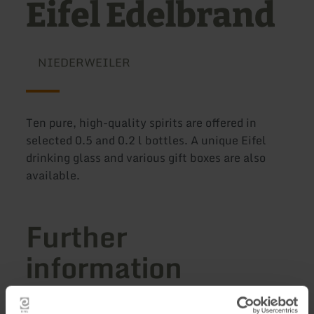
Eifel Edelbrand
NIEDERWEILER
Ten pure, high-quality spirits are offered in
selected 0.5 and 0.2 l bottles. A unique Eifel
drinking glass and various gift boxes are also
available.
Further
information