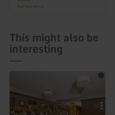
Website
Plan your arrival
This might also be
interesting
learn
learn
more
more
about:
about
Landküche
Resta
Wehe
Hof