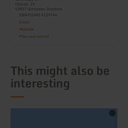
Oberstr. 19
53937 Schleiden-Dreiborn
(0049)2485 9129744
Email
Website
Plan your arrival
This might also be
interesting
learn
learn
more
more
about:
about
Vorübergehend
Gour