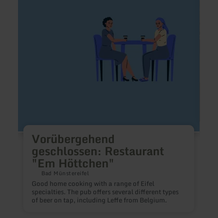
geschlossen:
Resta
Restaurant
im
"Em
Kuche
Höttchen"
Genus
&amp
Busin
Vorübergehend
geschlossen: Restaurant
"Em Höttchen"
Bad Münstereifel
Good home cooking with a range of Eifel
specialties. The pub offers several different types
G
of beer on tap, including Leffe from Belgium.