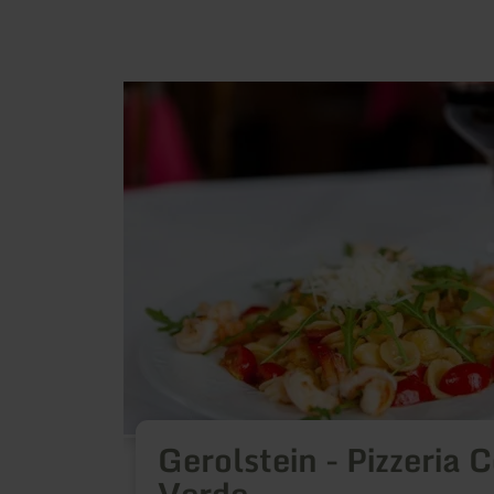
learn
more
about:
Gerolstein
-
Pizzeria
Costa
Verde
Gerolstein - Pizzeria 
Verde