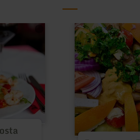
learn
more
about:
Restaurant
Zur
Eifel-
Höhe
Costa