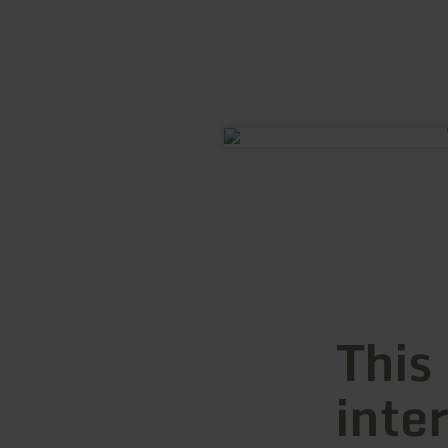
This
inte