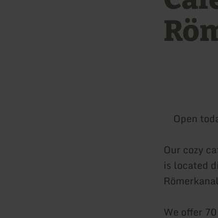
Röm
Open tod
Our cozy ca
is located d
Römerkana
We offer 70