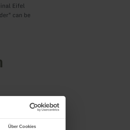
inal Eifel
der" can be
n
Über Cookies