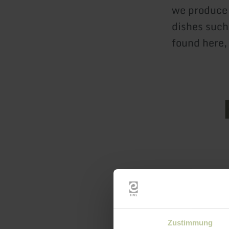
we produce 
dishes such
found here,
Openin
Feature
Zustimmung