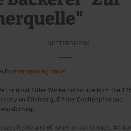
erquelle"
NETTERSHEIM
ay
Further opening hours
fe (original Eifler Winkelhofanlage from the 19
irectly on Eifelsteig, Eifeler Quellenpfad and
lwanderweg.
 seats inside and 60 seats on our terrace. All b