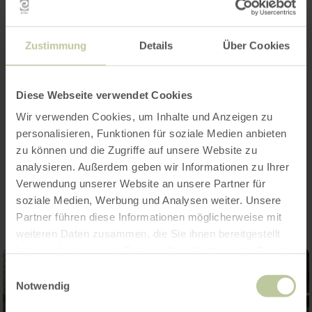
Opening hours
Zustimmung
Details
Über Cookies
Features / Special features
Diese Webseite verwendet Cookies
Categories
Wir verwenden Cookies, um Inhalte und Anzeigen zu
personalisieren, Funktionen für soziale Medien anbieten
zu können und die Zugriffe auf unsere Website zu
analysieren. Außerdem geben wir Informationen zu Ihrer
Impressions
Verwendung unserer Website an unsere Partner für
soziale Medien, Werbung und Analysen weiter. Unsere
Partner führen diese Informationen möglicherweise mit
weiteren Daten zusammen, die Sie ihnen bereitgestellt
haben oder die sie im Rahmen Ihrer Nutzung der Dienste
gesammelt haben.
Einwilligungsauswahl
Notwendig