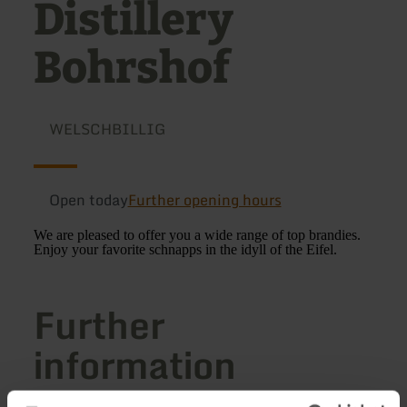
Distillery
Bohrshof
WELSCHBILLIG
Open today
Further opening hours
We are pleased to offer you a wide range of top brandies.
Enjoy your favorite schnapps in the idyll of the Eifel.
Further
information