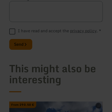
I have read and accept the
privacy policy
.
*
Send
This might also be
interesting
learn
learn
From 290.50 €
From
more
more
about:
about