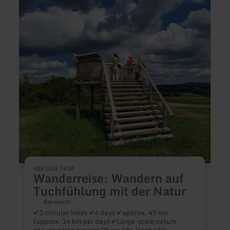
Wanderreise:
Eifels
Wandern
Impre
auf
-
Tuchfühlung
Etapp
mit
5
der
-
Natur
8
HIKING TRIP
Wanderreise: Wandern auf
Tuchfühlung mit der Natur
Barweiler
✔3 circular hikes ✔4 days ✔approx. 45 km
E
(approx. 14 km per day) ✔Large-scale nature
conservation project Obere Ahr-Hocheifel