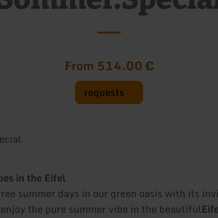
From 514.00 €
requests
cial
s in the Eifel
ree summer days in our green oasis with its inv
 enjoy the pure summer vibe in the beautiful
Eif