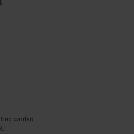
iting garden
el
!