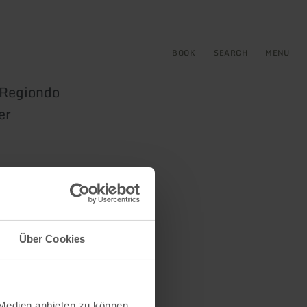
BOOK
SEARCH
MENU
e Regiondo
er
Über Cookies
 Medien anbieten zu können