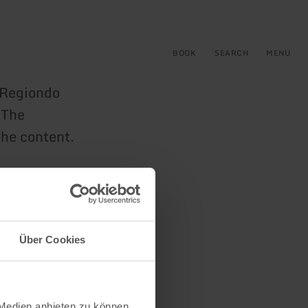
BOOK
SEARCH
MENU
e Regiondo
 The
the content.
Über Cookies
 Medien anbieten zu können