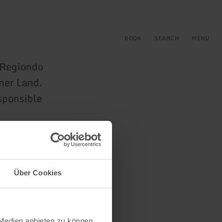
BOOK
SEARCH
MENU
e Regiondo
ner Land.
sponsible
Über Cookies
 Medien anbieten zu können