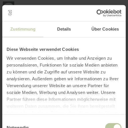
Terug
Ga naar de hoofdinhoud
Ga naar de zoekfunctie
Ga naar de hoofdnavigatie
Ga naar de voettekst
naar
de
startpagina
BOEKEN
ZOEKEN
MENU
Het onderstaande vrijetijdsaanbod is door de
Zustimmung
Details
Über Cookies
aanbieder Touristik GmbH Gerolsteiner Land op
het boekingsplatform Regiondo geplaatst. De
aanbieder Touristik GmbH Gerolsteiner Land is
Diese Webseite verwendet Cookies
als enige verantwoordelijk voor de inhoud.
Wir verwenden Cookies, um Inhalte und Anzeigen zu
personalisieren, Funktionen für soziale Medien anbieten
zu können und die Zugriffe auf unsere Website zu
analysieren. Außerdem geben wir Informationen zu Ihrer
Verwendung unserer Website an unsere Partner für
soziale Medien, Werbung und Analysen weiter. Unsere
Partner führen diese Informationen möglicherweise mit
weiteren Daten zusammen, die Sie ihnen bereitgestellt
haben oder die sie im Rahmen Ihrer Nutzung der Dienste
gesammelt haben.
Einwilligungsauswahl
Notwendig