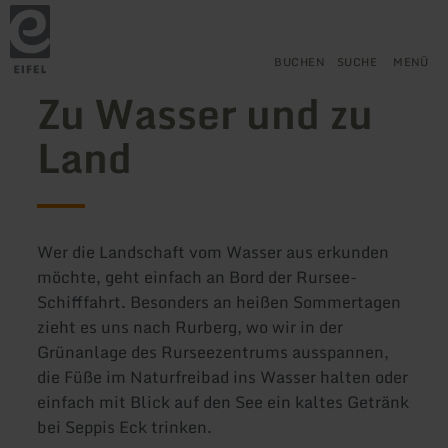
Zurück
Zum Hauptinhalt springen
Zur Suche springen
Zur Hauptnavigation springe
Zum Footer springen
zur
Startseite
BUCHEN
SUCHE
MENÜ
Zu Wasser und zu
Land
Wer die Landschaft vom Wasser aus erkunden
möchte, geht einfach an Bord der Rursee-
Schifffahrt. Besonders an heißen Sommertagen
zieht es uns nach Rurberg, wo wir in der
Grünanlage des Rurseezentrums ausspannen,
die Füße im Naturfreibad ins Wasser halten oder
einfach mit Blick auf den See ein kaltes Getränk
bei Seppis Eck trinken.