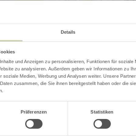
Details
der
Heilkraft aus de
Entdecke die Schönheit der 
Cookies
Tagesausflug, der Entspan
rfahren
Kulinarik perfekt verbindet
nhalte und Anzeigen zu personalisieren, Funktionen für soziale
Website zu analysieren. Außerdem geben wir Informationen zu I
r soziale Medien, Werbung und Analysen weiter. Unsere Partner
 Daten zusammen, die Sie ihnen bereitgestellt haben oder die s
n.
mehr
erfahren
zu:
Natur
Präferenzen
Statistiken
genießen
ohne
Hürden:
Einmal
um