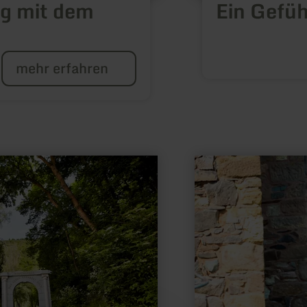
g mit dem
Ein Gefüh
mehr erfahren
mehr
erfahren
zu:
Kultur
erleben
auf
Burg
Hengebach