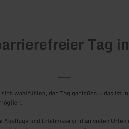
Zum Hauptinhalt sprin
Zur Suche springen
Zur Hauptnavigation sp
Zum Footer springen
barrierefreier Tag i
ich wohlfühlen, den Tag genießen... das ist in 
möglich.
ie Ausflüge und Erlebnisse sind an vielen Orten 