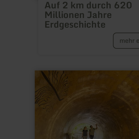
Auf 2 km durch 620
Millionen Jahre
Erdgeschichte
mehr e
mehr
erfahren
zu:
Entdecke
den
Zauber
der
Wildnis