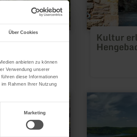
Über Cookies
r Tiefe
Kultur er
Hengeba
Eifel mit einem
nung, Natur und
.
 Medien anbieten zu können
hrer Verwendung unserer
 führen diese Informationen
ie im Rahmen Ihrer Nutzung
mehr
erfahren
zu:
Zu
Marketing
Wasser
und
zu
Land