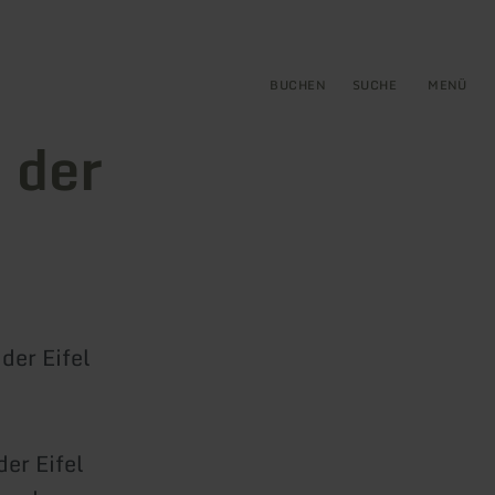
gen
ringen
BUCHEN
SUCHE
MENÜ
n der
der Eifel
der Eifel