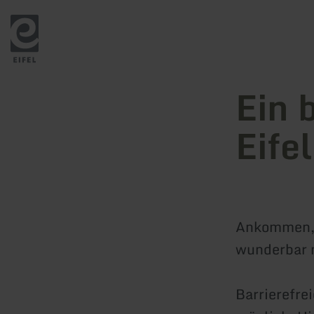
Zurück
zur
Startseite
Ein 
Eifel
Ankommen, s
wunderbar 
Barrierefre