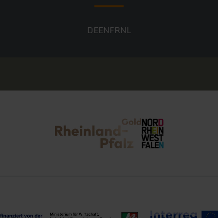
DE
EN
FR
NL
Rheinland-Pfalz Tourismus
NRW Tourismus
 Tourismusregionen Rheinland-Pfalz
Interreg