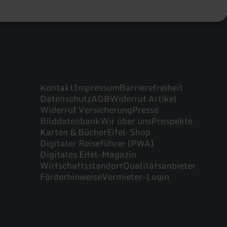
Kontakt
Impressum
Barrierefreiheit
Datenschutz
AGB
Widerruf Artikel
Widerruf Versicherung
Presse
Bilddatenbank
Wir über uns
Prospekte
Karten & Bücher
Eifel-Shop
Digitaler Reiseführer (PWA)
Digitales Eifel-Magazin
Wirtschaftsstandort
Qualitätsanbieter
Förderhinweise
Vermieter-Login