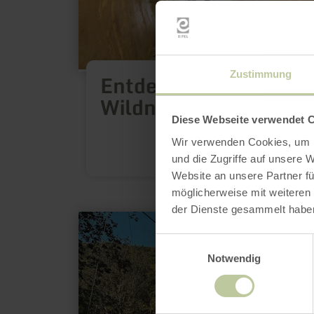
Zustimmung
Entdecke den Zauber 
Wildnis
Diese Webseite verwendet 
mehr e
Wir verwenden Cookies, um I
und die Zugriffe auf unsere 
Website an unsere Partner fü
möglicherweise mit weiteren
der Dienste gesammelt habe
mehr
erfahren
zu:
Einwilligungsauswahl
Mit
Notwendig
dem
Rollstuhlzuggerät
zur
Hängebrücke
„Irreler