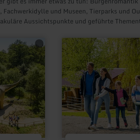
er gibt es immer etwas zu tun: Burgenromantik
e, Fachwerkidylle und Museen, Tierparks und O
takuläre Aussichtspunkte und geführte Themen
mehr
erfahren
zu:
Auf
Tuchfühlung
mit
dem
wilden
Leben