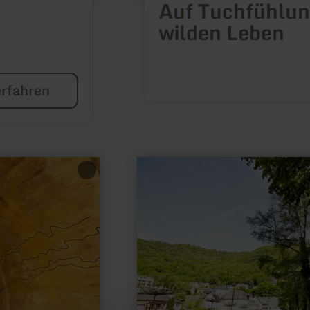
Auf Tuchfühlun
wilden Leben
rfahren
mehr
erfahren
zu:
Heilkraft
aus
der
Tiefe