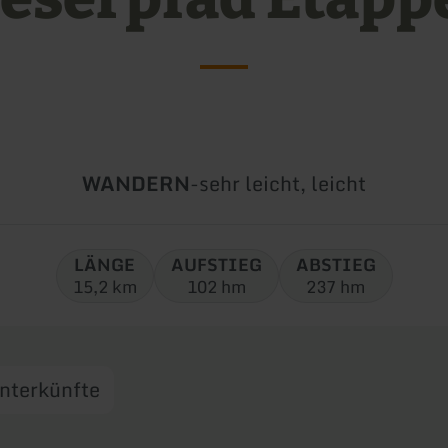
Art
Schwierigkeit:
WANDERN
-
sehr leicht, leicht
der
Tour:
LÄNGE
AUFSTIEG
ABSTIEG
15,2 km
102 hm
237 hm
nterkünfte